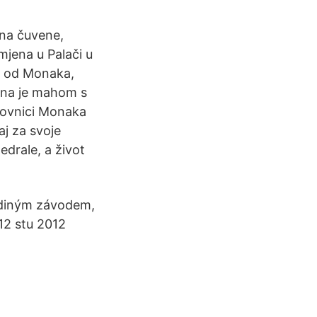
ina čuvene,
mjena u Palači u
a od Monaka,
đena je mahom s
anovnici Monaka
aj za svoje
edrale, a život
ediným závodem,
 12 stu 2012