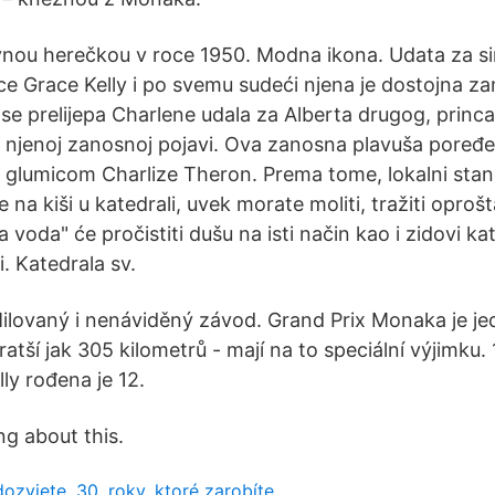
lavnou herečkou v roce 1950. Modna ikona. Udata za s
ce Grace Kelly i po svemu sudeći njena je dostojna za
e prelijepa Charlene udala za Alberta drugog, princ
i o njenoj zanosnoj pojavi. Ova zanosna plavuša pore
 i s glumicom Charlize Theron. Prema tome, lokalni st
 na kiši u katedrali, uvek morate moliti, tražiti oprošt
 voda" će pročistiti dušu na isti način kao i zidovi kat
. Katedrala sv.
ilovaný i nenáviděný závod. Grand Prix Monaka je j
atší jak 305 kilometrů - mají na to speciální výjimku.
lly rođena je 12.
ing about this.
dozviete, 30. roky, ktoré zarobíte