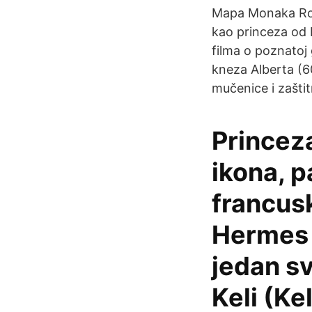
Mapa Monaka Roy
kao princeza od 
filma o poznatoj
kneza Alberta (6
mučenice i zašti
Princez
ikona, p
francus
Hermes 
jedan sv
Keli (Kel