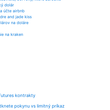
ký dolár
a účte airbnb
dre and jade kiss
lárov na doláre
ie na kraken
futures kontrakty
tknete pokynu vs limitný príkaz