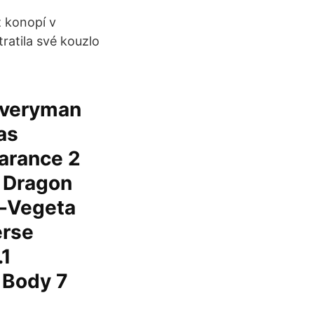
 konopí v
ratila své kouzlo
iveryman
as
earance 2
2 Dragon
y-Vegeta
erse
.1
 Body 7