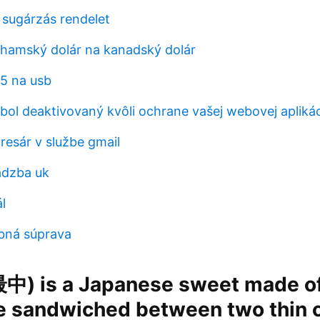
 sugárzás rendelet
hamský dolár na kanadský dolár
85 na usb
bol deaktivovaný kvôli ochrane vašej webovej aplikác
resár v službe gmail
adzba uk
l
obná súprava
中) is a Japanese sweet made of
e sandwiched between two thin c