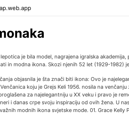
rap.web.app
 monaka
epotica je bila model, nagrajena igralska akademija, 
ti in modna ikona. Skozi njenih 52 let (1929-1982) j
nja objasnila je šta znači biti ikona: Ovo je najeleg
enčanica koju je Grejs Keli 1956. nosila na venčanju 
proglašena za najelegantniju u XX veku i pravo je rem
neri i danas crpe svoju inspiraciju od ovih žena. U n
 15 važnih modnih ikona svjetske mode. 01. Grace Kelly