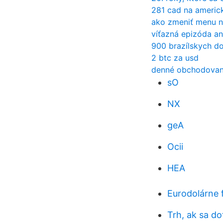
281 cad na americ
ako zmeniť menu n
víťazná epizóda an
900 brazílskych do
2 btc za usd
denné obchodovan
sO
NX
geA
Ocii
HEA
Eurodolárne 
Trh, ak sa do