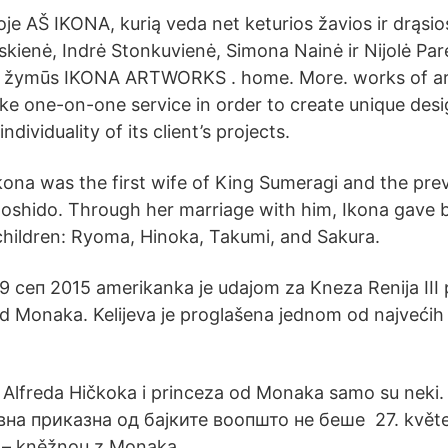
oje AŠ IKONA, kurią veda net keturios žavios ir drąsi
skienė, Indrė Stonkuvienė, Simona Nainė ir Nijolė Par
ik žymūs IKONA ARTWORKS . home. More. works of ar
oke one-on-one service in order to create unique desi
dividuality of its client’s projects.
kona was the first wife of King Sumeragi and the pre
oshido. Through her marriage with him, Ikona gave b
children: Ryoma, Hinoka, Takumi, and Sakura.
9 сеп 2015 amerikanka je udajom za Kneza Renija III 
d Monaka. Kelijeva je proglašena jednom od najvećih 
a Alfreda Hičkoka i princeza od Monaka samo su neki
на приказна од бајките воопшто не беше 27. květe
 – kněžnou z Monaka.