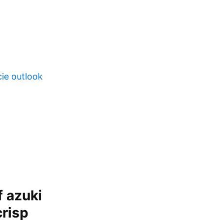
ie outlook
 azuki
risp