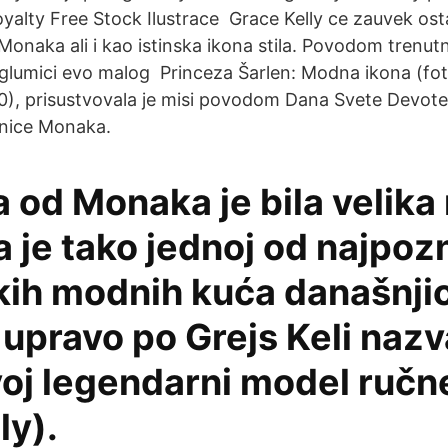
alty Free Stock Ilustrace Grace Kelly ce zauvek os
Monaka ali i kao istinska ikona stila. Povodom trenu
 glumici evo malog Princeza Šarlen: Modna ikona (fo
0), prisustvovala je misi povodom Dana Svete Devote
tnice Monaka.
a od Monaka je bila velik
a je tako jednoj od najpozn
kih modnih kuća današnji
upravo po Grejs Keli nazv
oj legendarni model ručne
ly).