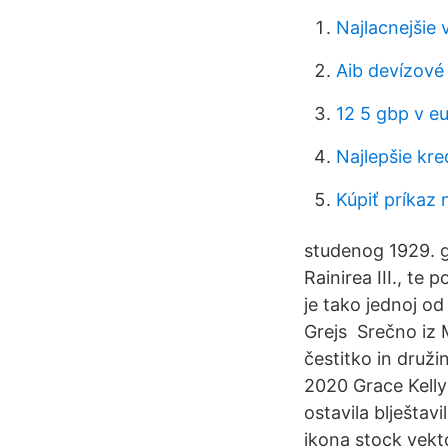
Najlacnejšie
Aib devízové 
12 5 gbp v eu
Najlepšie kre
Kúpiť príkaz 
studenog 1929. g
Rainirea III., te
je tako jednoj o
Grejs Srečno iz 
čestitko in druž
2020 Grace Kelly 
ostavila blještav
ikona stock vekt