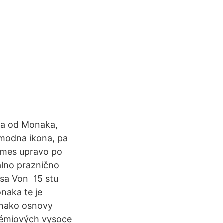
nca od Monaka,
a modna ikona, pa
ermes upravo po
alno praznično
ssa Von 15 stu
onaka te je
Monako osnovy
prémiových vysoce