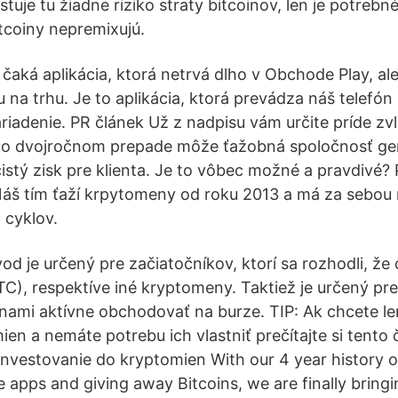
tuje tu žiadne riziko straty bitcoinov, len je potrebné
itcoiny nepremixujú.
čaká aplikácia, ktorá netrvá dlho v Obchode Play, ale
 na trhu. Je to aplikácia, ktorá prevádza náš telefón
iadenie. PR článek Už z nadpisu vám určite príde zvl
po dvojročnom prepade môže ťažobná spoločnosť ge
istý zisk pre klienta. Je to vôbec možné a pravdivé?
áš tím ťaží krpytomeny od roku 2013 a má za sebou 
cyklov.
od je určený pre začiatočníkov, ktorí sa rozhodli, že 
TC), respektíve iné kryptomeny. Taktiež je určený pre
ami aktívne obchodovať na burze. TIP: Ak chcete le
en a nemáte potrebu ich vlastniť prečítajte si tento 
estovanie do kryptomien With our 4 year history o
e apps and giving away Bitcoins, we are finally bringi