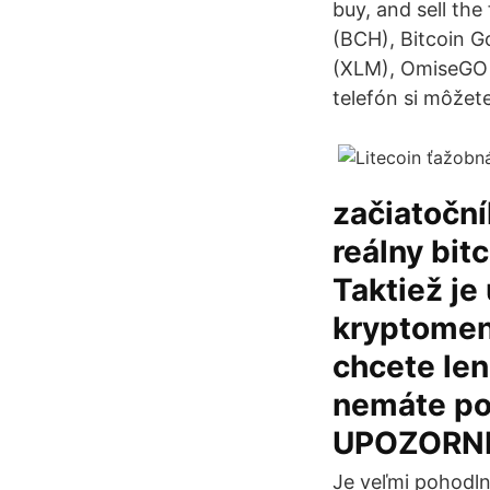
buy, and sell the
(BCH), Bitcoin G
(XLM), OmiseGO 
telefón si môžete
začiatočník
reálny bit
Taktiež je
kryptomen
chcete le
nemáte pot
UPOZORNEN
Je veľmi pohodln