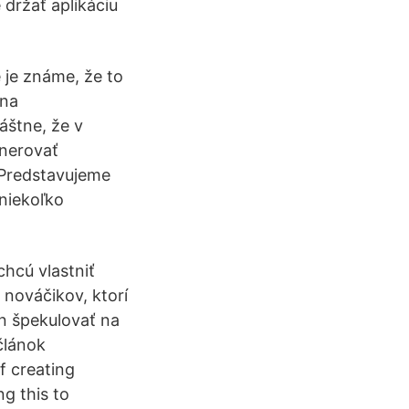
 držať aplikáciu
 je známe, že to
 na
áštne, že v
nerovať
 Predstavujeme
niekoľko
chcú vlastniť
 nováčikov, ktorí
n špekulovať na
článok
f creating
ng this to