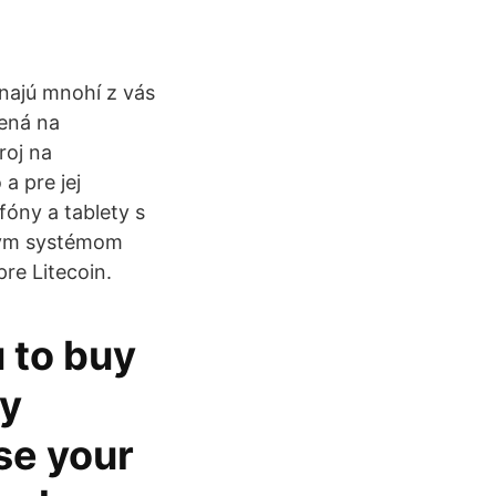
znajú mnohí z vás
čená na
roj na
a pre jej
fóny a tablety s
čným systémom
re Litecoin.
 to buy
ly
se your