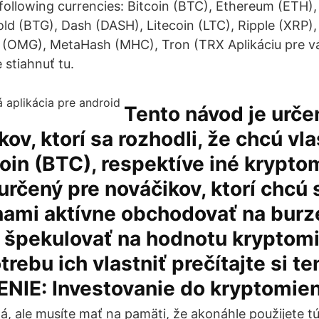
 following currencies: Bitcoin (BTC), Ethereum (ETH),
old (BTG), Dash (DASH), Litecoin (LTC), Ripple (XRP),
(OMG), MetaHash (MHC), Tron (TRX Aplikáciu pre v
 stiahnuť tu.
Tento návod je urče
ov, ktorí sa rozhodli, že chcú vla
coin (BTC), respektíve iné krypto
 určený pre nováčikov, ktorí chcú 
ami aktívne obchodovať na burze
n špekulovať na hodnotu kryptom
rebu ich vlastniť prečítajte si te
IE: Investovanie do kryptomie
á, ale musíte mať na pamäti, že akonáhle použijete 