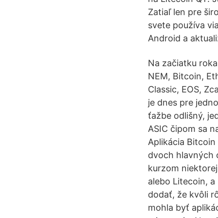
Zatiaľ len pre ši
svete používa vi
Android a aktual
Na začiatku rok
NEM, Bitcoin, Et
Classic, EOS, Zc
je dnes pre jedno
ťažbe odlišný, je
ASIC čipom sa na
Aplikácia Bitcoin
dvoch hlavných o
kurzom niektorej
alebo Litecoin, a
dodať, že kvôli 
mohla byť apliká