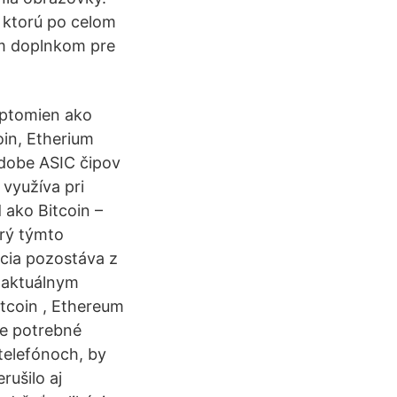
, ktorú po celom
ým doplnkom pre
yptomien ako
oin, Etherium
odobe ASIC čipov
 využíva pri
 ako Bitcoin –
orý týmto
ácia pozostáva z
 aktuálnym
itcoin , Ethereum
šte potrebné
telefónoch, by
rušilo aj