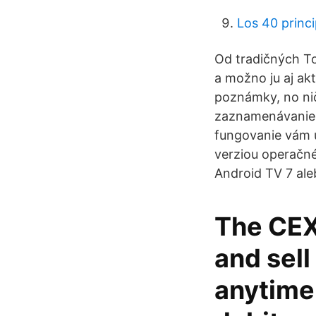
Los 40 princ
Od tradičných To
a možno ju aj ak
poznámky, no nič
zaznamenávanie úl
fungovanie vám ú
verziou operačn
Android TV 7 ale
The CEX
and sell
anytime