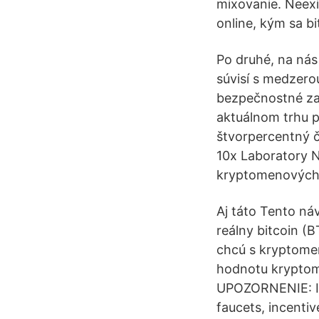
mixovanie. Neexis
online, kým sa b
Po druhé, na nás 
súvisí s medzerou
bezpečnostné zar
aktuálnom trhu 
štvorpercentný č
10x Laboratory N
kryptomenových 
Aj táto Tento náv
reálny bitcoin (B
chcú s kryptomen
hodnotu kryptomi
UPOZORNENIE: Inv
faucets, incentiv