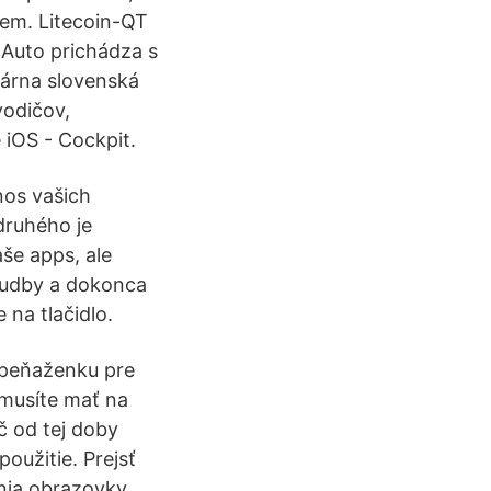
sem. Litecoin-QT
d Auto prichádza s
ulárna slovenská
vodičov,
iOS - Cockpit.
nos vašich
 druhého je
še apps, ale
 hudby a dokonca
 na tlačidlo.
 peňaženku pre
 musíte mať na
č od tej doby
oužitie. Prejsť
nia obrazovky.