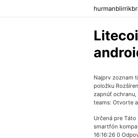
hurmanblirrikb
Liteco
androi
Najprv zoznam tí
položku Rozšíren
zapnúť ochranu, 
teams: Otvorte a
Určená pre Táto 
smartfón kompati
16:16:26 0 Odpo