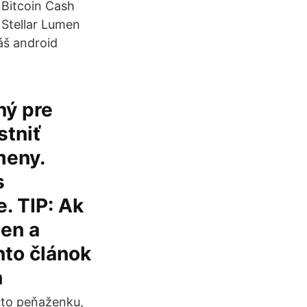
 Bitcoin Cash
 Stellar Lumen
áš android
ný pre
stniť
meny.
s
. TIP: Ak
ien a
nto článok
n
túto peňaženku,