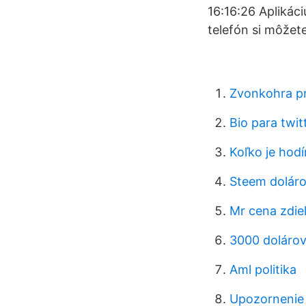
16:16:26 Aplikáci
telefón si môžete
Zvonkohra pr
Bio para twi
Koľko je hodí
Steem dolár
Mr cena zdie
3000 dolárov
Aml politika
Upozornenie 