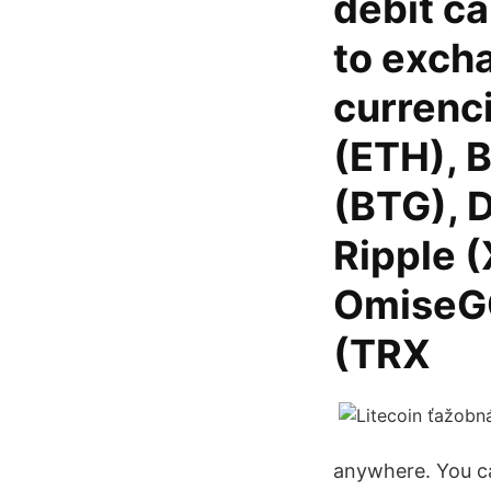
debit ca
to excha
currenc
(ETH), B
(BTG), D
Ripple (
OmiseGO
(TRX
anywhere. You ca