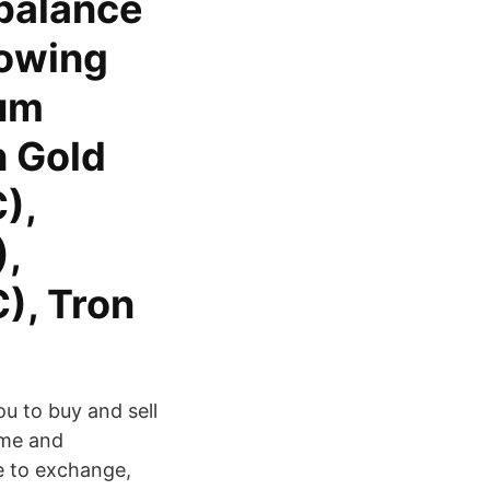
 balance
lowing
eum
n Gold
),
),
), Tron
u to buy and sell
ime and
e to exchange,