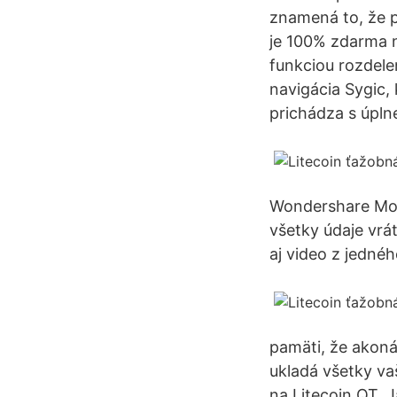
znamená to, že p
je 100% zdarma na
funkciou rozdelen
navigácia Sygic,
prichádza s úpln
Wondershare Mobi
všetky údaje vrá
aj video z jednéh
pamäti, že akoná
ukladá všetky va
na Litecoin QT. 