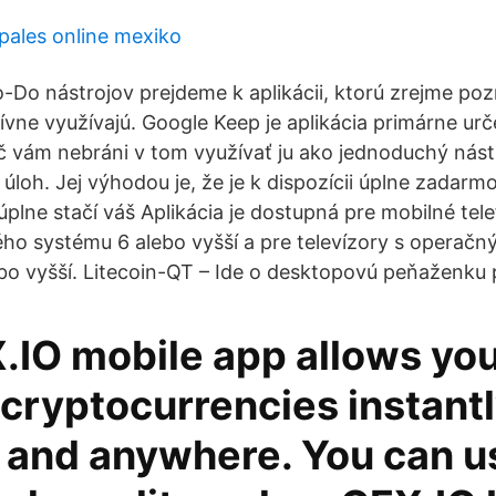
ipales online mexiko
-Do nástrojov prejdeme k aplikácii, ktorú zrejme po
tívne využívajú. Google Keep je aplikácia primárne ur
 vám nebráni v tom využívať ju ako jednoduchý nást
oh. Jej výhodou je, že je k dispozícii úplne zadarmo 
plne stačí váš Aplikácia je dostupná pre mobilné tele
ého systému 6 alebo vyšší a pre televízory s opera
bo vyšší. Litecoin-QT – Ide o desktopovú peňaženku p
.IO mobile app allows you
 cryptocurrencies instant
 and anywhere. You can u