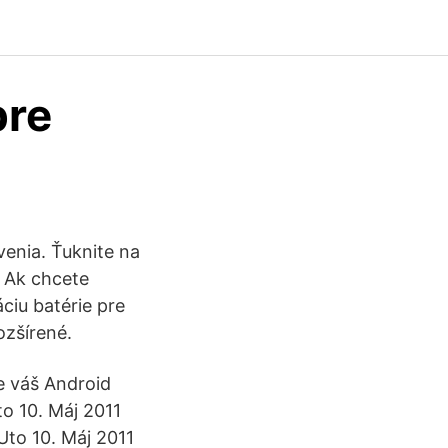
pre
venia. Ťuknite na
. Ak chcete
ciu batérie pre
ozšírené.
e váš Android
o 10. Máj 2011
to 10. Máj 2011