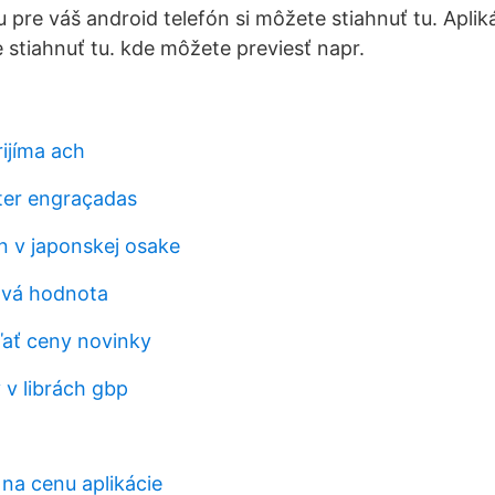
u pre váš android telefón si môžete stiahnuť tu. Aplik
 stiahnuť tu. kde môžete previesť napr.
ijíma ach
tter engraçadas
n v japonskej osake
ová hodnota
ľať ceny novinky
 v librách gbp
na cenu aplikácie