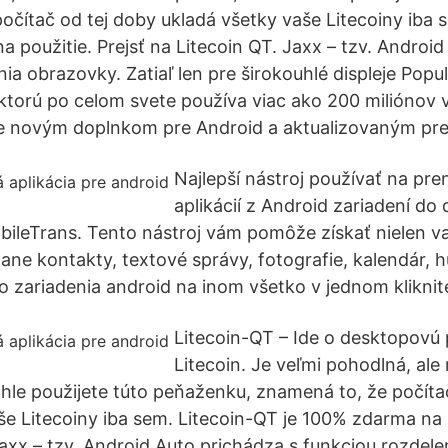
očítač od tej doby ukladá všetky vaše Litecoiny iba 
 použitie. Prejsť na Litecoin QT. Jaxx – tzv. Androi
ia obrazovky. Zatiaľ len pre širokouhlé displeje Pop
 ktorú po celom svete používa viac ako 200 miliónov 
e novým doplnkom pre Android a aktualizovaným pre 
Najlepší nástroj používať na pre
aplikácií z Android zariadení do
leTrans. Tento nástroj vám pomôže získať nielen va
tane kontakty, textové správy, fotografie, kalendár,
o zariadenia android na inom všetko v jednom kliknite
Litecoin-QT – Ide o desktopovú
Litecoin. Je veľmi pohodlná, ale
hle použijete túto peňaženku, znamená to, že počíta
še Litecoiny iba sem. Litecoin-QT je 100% zdarma na p
Jaxx – tzv. Android Auto prichádza s funkciou rozdele