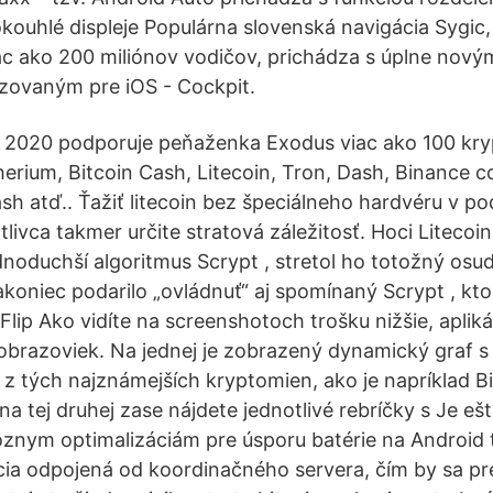
rokouhlé displeje Populárna slovenská navigácia Sygic
ac ako 200 miliónov vodičov, prichádza s úplne nov
izovaným pre iOS - Cockpit.
a 2020 podporuje peňaženka Exodus viac ako 100 kr
herium, Bitcoin Cash, Litecoin, Tron, Dash, Binance c
ash atď.. Ťažiť litecoin bez špeciálneho hardvéru v p
tlivca takmer určite stratová záležitosť. Hoci Litecoin
dnoduchší algoritmus Scrypt , stretol ho totožný osud
koniec podarilo „ovládnuť“ aj spomínaný Scrypt , kt
 Flip Ako vidíte na screenshotoch trošku nižšie, aplik
brazoviek. Na jednej je zobrazený dynamický graf s
 z tých najznámejších kryptomien, ako je napríklad B
 na tej druhej zase nájdete jednotlivé rebríčky s Je e
rôznym optimalizáciám pre úsporu batérie na Android 
cia odpojená od koordinačného servera, čím by sa pre