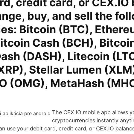
rd, credit card, or CEX.IO
nge, buy, and sell the fol
ies: Bitcoin (BTC), Ether
itcoin Cash (BCH), Bitcoi
ash (DASH), Litecoin (LTC
XRP), Stellar Lumen (XLM
 (OMG), MetaHash (MHC
The CEX.IO mobile app allows yo
cryptocurrencies instantly anyt
n use your debit card, credit card, or CEX.IO balanc