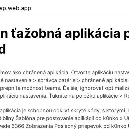
rap.web.app
in ťažobná aplikácia 
d
mov ako chránená aplikácia: Otvorte aplikáciu nasta
é nastavenia > správca batérie > chránené aplikácie
prepnite možnosť teams. Ďalšie, ignorovať optimalizá
plikáciu nastavenia. Ťuknite na položku aplikácie > R
aplikácia je schopnou odkryť skryté kódy, s ktorými j
bilný Šablóna pre postovanie aplikácií od k0nko » Ut
vede 6366 Zobrazenia Posledný príspevok od k0nko U